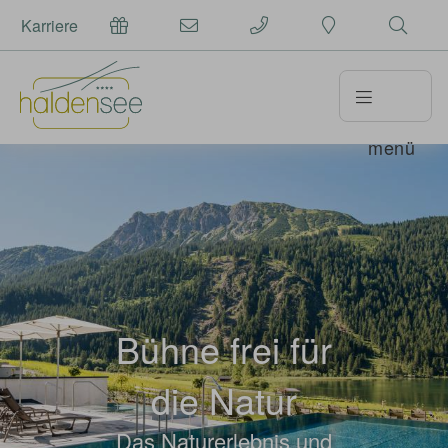
Karriere
menü
Bühne frei für
die Natur
Das Naturerlebnis und