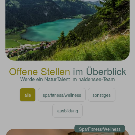
Offene Stellen
im Überblick
Werde ein NaturTalent im haldensee-Team
alle
spa/fitness/wellness
sonstiges
ausbildung
Spa/Fitness/Wellness