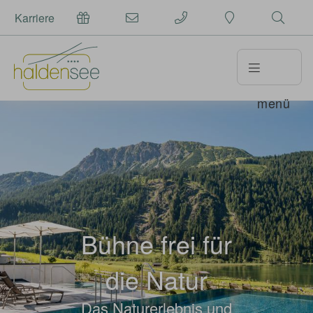
Karriere
menü
Bühne frei für
die Natur
Das Naturerlebnis und