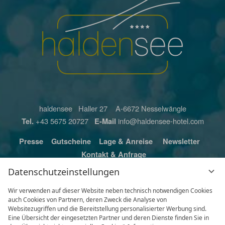
haldensee Haller 27 A-6672 Nesselwängle
Tel.
+43 5675 20727
E-Mail
info@haldensee-hotel.com
Presse
Gutscheine
Lage & Anreise
Newsletter
Kontakt & Anfrage
Datenschutzeinstellungen
Wir verwenden auf dieser Website neben technisch notwendigen Cookies
auch Cookies von Partnern, deren Zweck die Analyse von
Websitezugriffen und die Bereitstellung personalisierter Werbung sind.
Eine Übersicht der eingesetzten Partner und deren Dienste finden Sie in