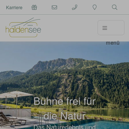
Karriere
menü
Bühne frei für
die Natur
Das Naturerlebnis und