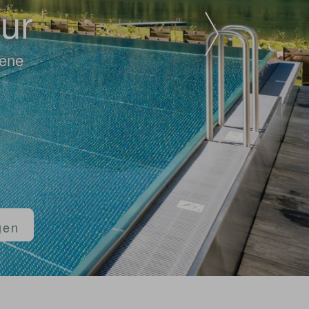
tur
sene