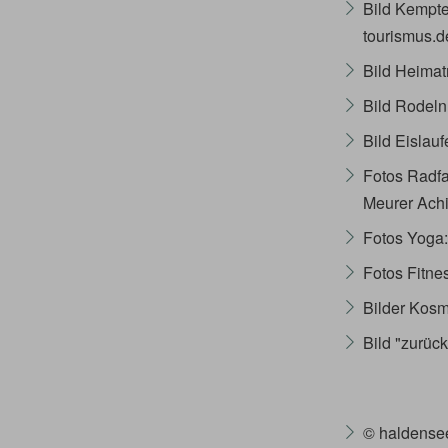
Bild Kempt
tourismus.d
Bild Heima
Bild Rodeln
Bild Eislau
Fotos Radfa
Meurer Ach
Fotos Yoga:
Fotos Fitne
Bilder Kosm
Bild "zurück
© haldensee