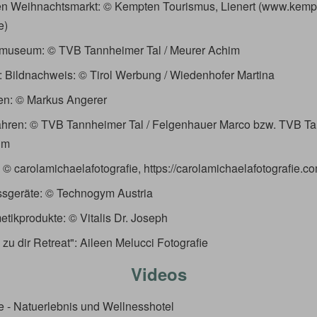
en Weihnachtsmarkt: © Kempten Tourismus, Lienert (www.kemp
e)
tmuseum: © TVB Tannheimer Tal / Meurer Achim
: Bildnachweis: © Tirol Werbung / Wiedenhofer Martina
fen: © Markus Angerer
hren: © TVB Tannheimer Tal / Felgenhauer Marco bzw. TVB Ta
im
 © carolamichaelafotografie, https://carolamichaelafotografie.c
ssgeräte: © Technogym Austria
etikprodukte:
©
Vitalis Dr. Joseph
 zu dir Retreat": Aileen Melucci Fotografie
Videos
 - Natuerlebnis und Wellnesshotel