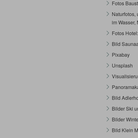
Fotos Baust
Naturfotos,
im Wasser, 
Fotos Hote
Bild Saunaa
Pixabay
Unsplash
Visualisier
Panoramaka
Bild Adlerh
Bilder Ski
Bilder Wint
Bild Klein 