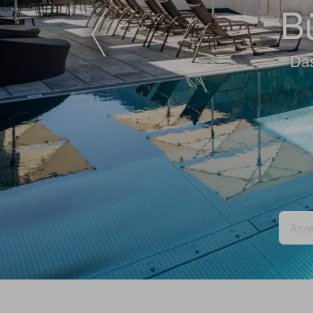
Bü
Das