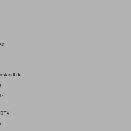
ke
rstandl.de
r
 /
/ BTV
)