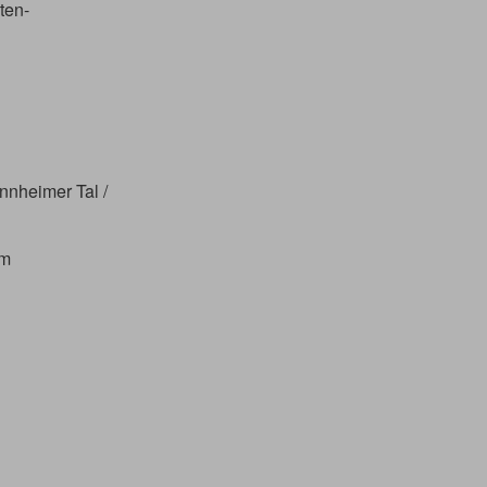
ten-
nnheimer Tal /
om