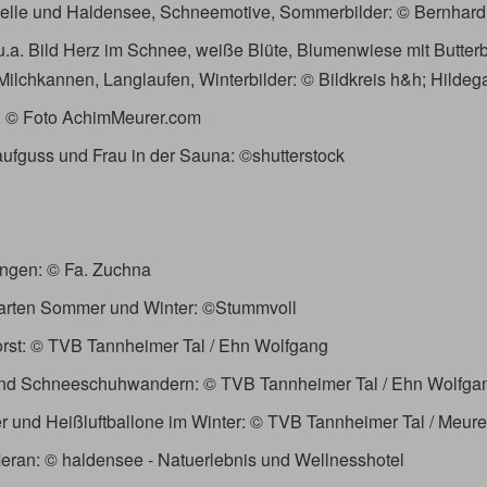
elle und Haldensee, Schneemotive, Sommerbilder: © Bernhard
 u.a. Bild Herz im Schnee, weiße Blüte, Blumenwiese mit Butte
Milchkannen, Langlaufen, Winterbilder: © Bildkreis h&h; Hildega
l: © Foto AchimMeurer.com
ufguss und Frau in der Sauna: ©shutterstock
ungen: © Fa. Zuchna
rten Sommer und Winter: ©Stummvoll
orst: © TVB Tannheimer Tal / Ehn Wolfgang
 und Schneeschuhwandern: © TVB Tannheimer Tal / Ehn Wolfga
er und Heißluftballone im Winter: © TVB Tannheimer Tal / Meur
Meran: © haldensee - Natuerlebnis und Wellnesshotel