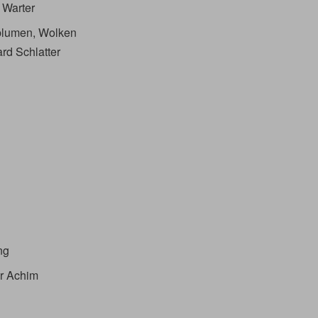
 Warter
rblumen, Wolken
rd Schlatter
ng
er Achim