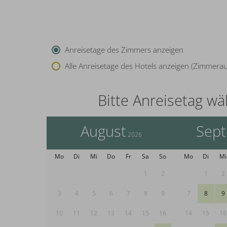
Anreisetage des Zimmers anzeigen
Alle Anreisetage des Hotels anzeigen (Zimmera
Bitte Anreisetag wä
August
Sep
2026
Mo
Di
Mi
Do
Fr
Sa
So
Mo
Di
Mi
1
2
1
2
3
4
5
6
7
8
9
7
8
9
10
11
12
13
14
15
16
14
15
16