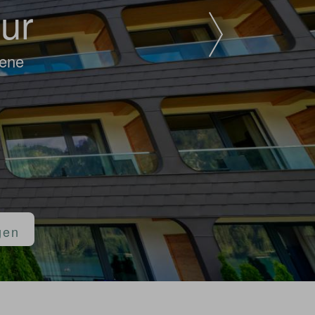
tur
sene