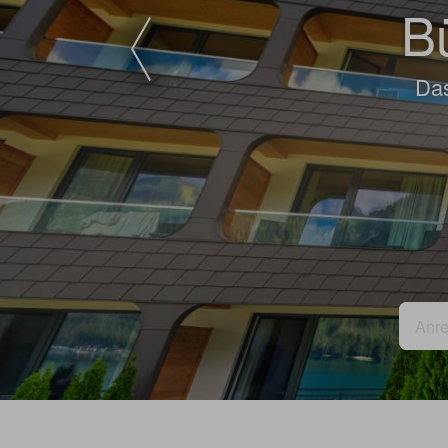
Bü
Das