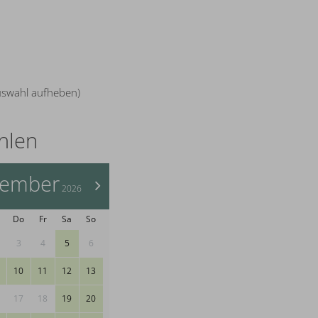
uswahl aufheben)
hlen
tember
>
2026
Do
Fr
Sa
So
3
4
5
6
10
11
12
13
17
18
19
20