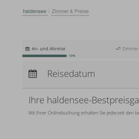
haldensee
Zimmer & Preise
An- und Abreise
Zimmer
13%
Anreise:
keine Auswahl
Reisedatum
Übernachtungen:
0
Ihre haldensee-Bestpreisga
Mit Ihrer Onlinebuchung erhalten Sie jederzeit den be