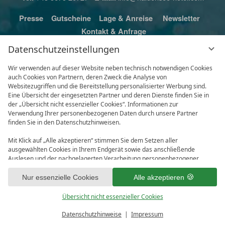
Presse
Gutscheine
Lage & Anreise
Newsletter
Kontakt & Anfrage
Datenschutzeinstellungen
Wir verwenden auf dieser Website neben technisch notwendigen Cookies
auch Cookies von Partnern, deren Zweck die Analyse von
Websitezugriffen und die Bereitstellung personalisierter Werbung sind.
Eine Übersicht der eingesetzten Partner und deren Dienste finden Sie in
der „Übersicht nicht essenzieller Cookies“. Informationen zur
Verwendung Ihrer personenbezogenen Daten durch unsere Partner
finden Sie in den Datenschutzhinweisen.
Mit Klick auf „Alle akzeptieren“ stimmen Sie dem Setzen aller
ausgewählten Cookies in Ihrem Endgerät sowie das anschließende
Auslesen und der nachgelagerten Verarbeitung personenbezogener
Impressum
Datenschutz
Daten (z.B. Ihrer IP-Adresse) durch uns und unseren Partnern zu. Falls
Datenschutzeinstellungen
Karriere
Sie damit nicht einverstanden sind, klicken Sie bitte auf „Nur essenzielle
Nur essenzielle Cookies
Alle akzeptieren
Cookies“. Eine individuelle Auswahl können Sie unter „Übersicht nicht
essenzieller Cookies“ tätigen. Sie können Ihre Auswahl im Fußbereich
Übersicht nicht essenzieller Cookies
dieser Website oder in den Datenschutzhinweisen jederzeit aufrufen und
ändern.
Datenschutzhinweise
Impressum