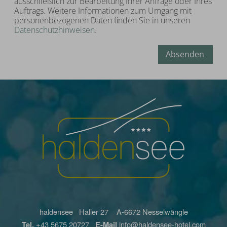
ausschließlich zur Bearbeitung Ihrer Anfrage oder Ihres
Auftrags. Weitere Informationen zum Umgang mit
personenbezogenen Daten finden Sie in unseren
Datenschutzhinweisen
.
Absenden
haldensee Haller 27 A-6672 Nesselwängle
Tel.
+43 5675 20727
E-Mail
info@haldensee-hotel.com