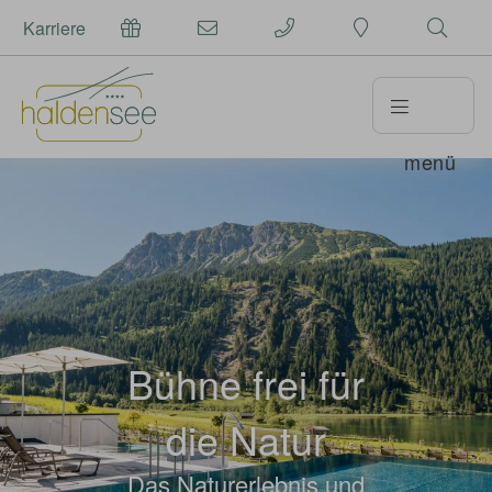
Karriere
menü
Bühne frei für
die Natur
Das Naturerlebnis und