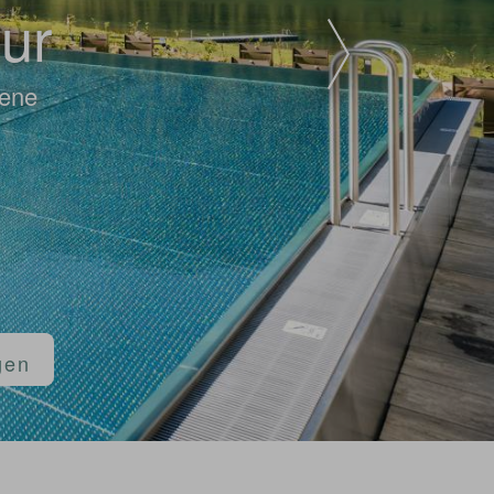
tur
sene