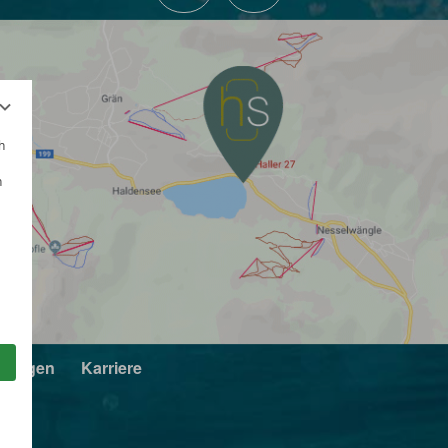
h
n
llungen
Karriere