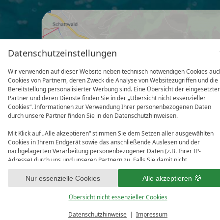
Datenschutzeinstellungen
Wir verwenden auf dieser Website neben technisch notwendigen Cookies auc
Cookies von Partnern, deren Zweck die Analyse von Websitezugriffen und die
Bereitstellung personalisierter Werbung sind. Eine Übersicht der eingesetzte
Partner und deren Dienste finden Sie in der „Übersicht nicht essenzieller
Cookies“. Informationen zur Verwendung Ihrer personenbezogenen Daten
durch unsere Partner finden Sie in den Datenschutzhinweisen.
Mit Klick auf „Alle akzeptieren“ stimmen Sie dem Setzen aller ausgewählten
Cookies in Ihrem Endgerät sowie das anschließende Auslesen und der
nachgelagerten Verarbeitung personenbezogener Daten (z.B. Ihrer IP-
Adresse) durch uns und unseren Partnern zu. Falls Sie damit nicht
einverstanden sind, klicken Sie bitte auf „Nur essenzielle Cookies“. Eine
individuelle Auswahl können Sie unter „Übersicht nicht essenzieller Cookies“
Nur essenzielle Cookies
Alle akzeptieren
Impressum
Datenschutz
Datenschutzeinste
tätigen. Sie können Ihre Auswahl im Fußbereich dieser Website oder in den
Datenschutzhinweisen jederzeit aufrufen und ändern.
Übersicht nicht essenzieller Cookies
Datenschutzhinweise
Impressum