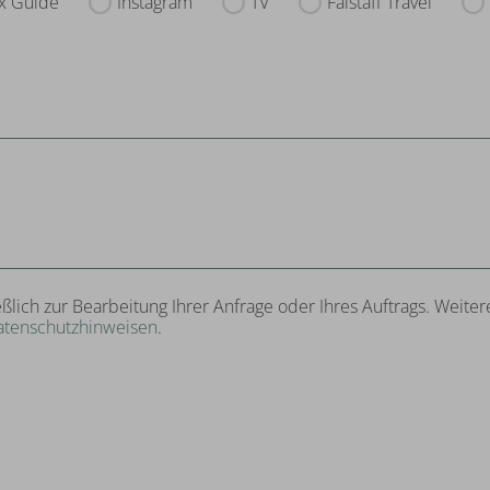
x Guide
Instagram
TV
Falstaff Travel
eßlich zur Bearbeitung Ihrer Anfrage oder Ihres Auftrags. Wei
atenschutzhinweisen
.