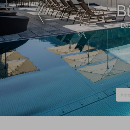
Bü
Das